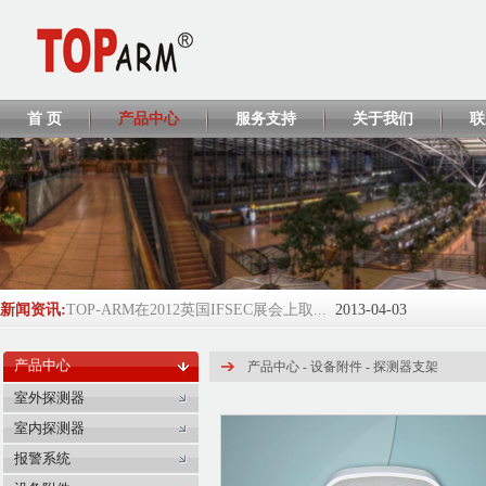
首 页
产品中心
服务支持
关于我们
联
新闻资讯:
TOP-ARM在2012英国IFSEC展会上取...
2013-04-03
TOP-ARM将参展ISC WEST 2013
2013-04-02
产品中心
产品中心 -
设备附件
-
探测器支架
TP428 CCC证书
2013-04-01
室外探测器
室内探测器
EL208/EL218/EL380 CCC证书
2013-04-01
报警系统
2016-2017年度环球资源Globalsou...
2017-06-05