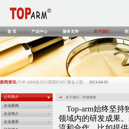
首 页
产品中心
服务支持
关于我们
联
新闻资讯:
TOP-ARM在2012英国IFSEC展会上取...
2013-04-03
TOP-ARM将参展ISC WEST 2013
2013-04-02
公司简介
关于我们
-
市场销售
TP428 CCC证书
2013-04-01
企业新闻
Top-arm始终
企业简介
EL208/EL218/EL380 CCC证书
2013-04-01
领域内的研发成果。
企业愿景
2016-2017年度环球资源Globalsou...
2017-06-05
流和合作，比如提供