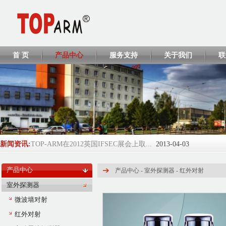
首 页
产品中心
服务支持
关于我们
联
新闻资讯:
TOP-ARM在2012英国IFSEC展会上取...
2013-04-03
TOP-ARM将参展ISC WEST 2013
2013-04-02
产品中心
产品中心 -
室外探测器
-
红外对射
TP428 CCC证书
2013-04-01
室外探测器
微波墙对射
EL208/EL218/EL380 CCC证书
2013-04-01
红外对射
2016-2017年度环球资源Globalsou...
2017-06-05